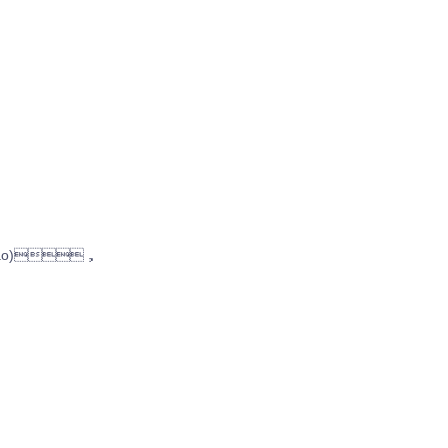
(dǎo)，