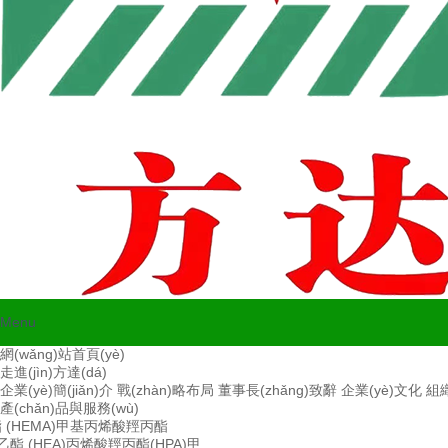
Menu
網(wǎng)站首頁(yè)
走進(jìn)方達(dá)
企業(yè)簡(jiǎn)介
戰(zhàn)略布局
董事長(zhǎng)致辭
企業(yè)文化
組織
產(chǎn)品與服務(wù)
(HEMA)
甲基丙烯酸羥丙酯
酯 (HEA)
丙烯酸羥丙酯(HPA)
甲