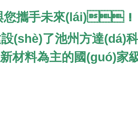
，與您攜手未來(lái)！
設(shè)了池州方達(dá)
ǎn)新材料為主的國(guó)家級
烯酸羥乙酯、甲基丙烯酸羥丙酯、甲基丙烯酸異冰片酯、丙烯酸異冰片酯、