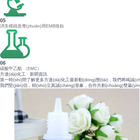
05
消失模鑄造專(zhuān)用EMB珠粒
06
碳酸甲乙酯 （EMC）
方達(dá)化工 · 新聞資訊
第一時(shí)間了解更多方達(dá)化工最新動(dòng)態(tài)，我們將竭誠(c
我們堅(jiān)信，樹(shù)立真誠(chéng)形象，合作共創(chuàng)雙贏(y