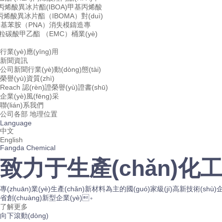
丙烯酸異冰片酯(IBOA)
甲基丙烯酸
丙烯酸異冰片酯（IBOMA）
對(duì)
硝基苯胺（PNA）
消失模鑄造專
珠粒
碳酸甲乙酯 （EMC）
桶業(yè)
行業(yè)應(yīng)用
新聞資訊
公司新聞
行業(yè)動(dòng)態(tài)
榮譽(yù)資質(zhì)
Reach 認(rèn)證
榮譽(yù)證書(shū)
企業(yè)風(fēng)采
聯(lián)系我們
公司各部
地理位置
Language
中文
English
Fangda Chemical
致力于生產(chǎn)化
專(zhuān)業(yè)生產(chǎn)新材料為主的國(guó)家級(jí)高新技術(shù)企業(y
省創(chuàng)新型企業(yè)。
了解更多
向下滾動(dòng)