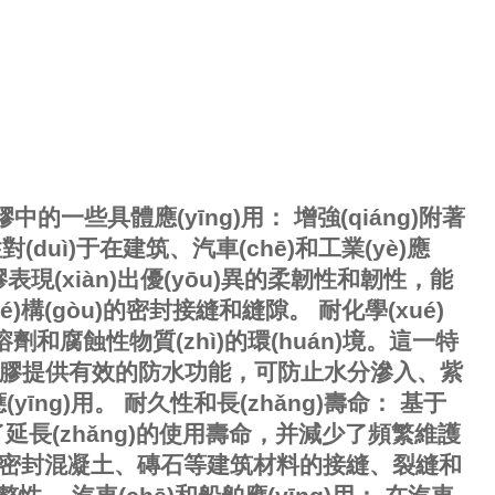
UV
選
粘
一些具體應(yīng)用： 增強(qiáng)附著
(
duì)于在建筑、汽車(chē)和工業(yè)應
三
膠表現(xiàn)出優(yōu)異的柔韌性和韌性，能
（
é)構(gòu)的密封接縫和縫隙。 耐化學(xué)
(
溶劑和腐蝕性物質(zhì)的環(huán)境。這一特
合
提供有效的防水功能，可防止水分滲入、紫
聚
(yīng)用。 耐久性和長(zhǎng)壽命： 基于
(
長(zhǎng)的使用壽命，并減少了頻繁維護
涂
凝土、磚石等建筑材料的接縫、裂縫和
+
20